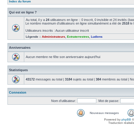
Index du forum
Qui est en ligne ?
Au total, il y a
24
utilisateurs en ligne :: 0 inscrit, 0 invisible et 24 invités (
Le nombre maximum d’utilisateurs en ligne simultanément a été de
2518
le 
Utilisateurs inscrits : Aucun utilisateur inscrit
Légende ::
Administrateurs
,
Extraterrestres
,
Ludiens
Anniversaires
Aucun membre ne fête son anniversaire aujourd’hui
Statistiques
43172
messages au total |
3184
sujets au total |
384
membres au total | No
Connexion
Nom d’utilisateur:
Mot de passe:
Nouveaux messages
Powered by
phpBB
©
Traduction réalisé