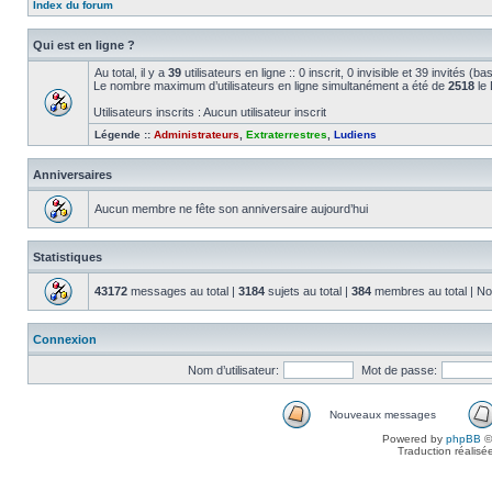
Index du forum
Qui est en ligne ?
Au total, il y a
39
utilisateurs en ligne :: 0 inscrit, 0 invisible et 39 invités (
Le nombre maximum d’utilisateurs en ligne simultanément a été de
2518
le 
Utilisateurs inscrits : Aucun utilisateur inscrit
Légende ::
Administrateurs
,
Extraterrestres
,
Ludiens
Anniversaires
Aucun membre ne fête son anniversaire aujourd’hui
Statistiques
43172
messages au total |
3184
sujets au total |
384
membres au total | No
Connexion
Nom d’utilisateur:
Mot de passe:
Nouveaux messages
Powered by
phpBB
©
Traduction réalisé