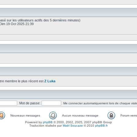
 (basé sur les utilisateurs actifs des 5 dernières minutes)
Dim 19 Oct 2025 21:39
tre membre le plus récent est
Z Luka
Mot de passe:
Me connecter automatiquement lors de chaque visit
Nouveaux messages
Aucun nouveau message
Forum verro
Powered by
phpBB
© 2000, 2002, 2005, 2007 phpBB Group
Traduction réalisée par
Maël Soucaze
© 2010
phpBB.fr