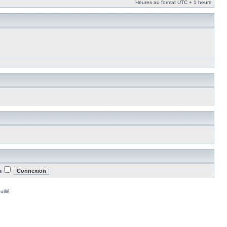
Heures au format UTC + 1 heure
e
uillé