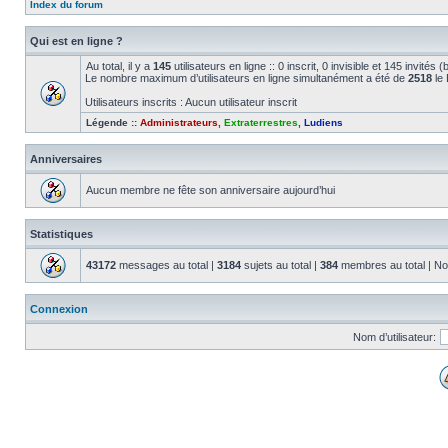
Index du forum
Qui est en ligne ?
Au total, il y a
145
utilisateurs en ligne :: 0 inscrit, 0 invisible et 145 invités
Le nombre maximum d’utilisateurs en ligne simultanément a été de
2518
le 
Utilisateurs inscrits : Aucun utilisateur inscrit
Légende ::
Administrateurs
,
Extraterrestres
,
Ludiens
Anniversaires
Aucun membre ne fête son anniversaire aujourd’hui
Statistiques
43172
messages au total |
3184
sujets au total |
384
membres au total | No
Connexion
Nom d’utilisateur: