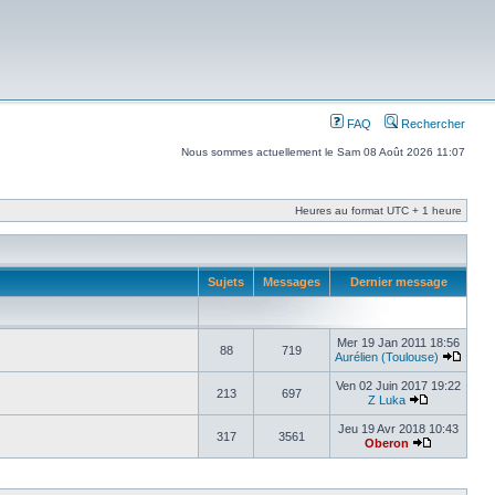
FAQ
Rechercher
Nous sommes actuellement le Sam 08 Août 2026 11:07
Heures au format UTC + 1 heure
Sujets
Messages
Dernier message
Mer 19 Jan 2011 18:56
88
719
Aurélien (Toulouse)
Ven 02 Juin 2017 19:22
213
697
Z Luka
Jeu 19 Avr 2018 10:43
317
3561
Oberon