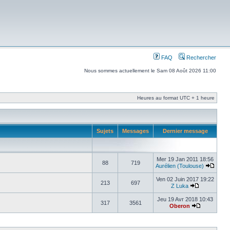
FAQ
Rechercher
Nous sommes actuellement le Sam 08 Août 2026 11:00
Heures au format UTC + 1 heure
Sujets
Messages
Dernier message
Mer 19 Jan 2011 18:56
88
719
Aurélien (Toulouse)
Ven 02 Juin 2017 19:22
213
697
Z Luka
Jeu 19 Avr 2018 10:43
317
3561
Oberon