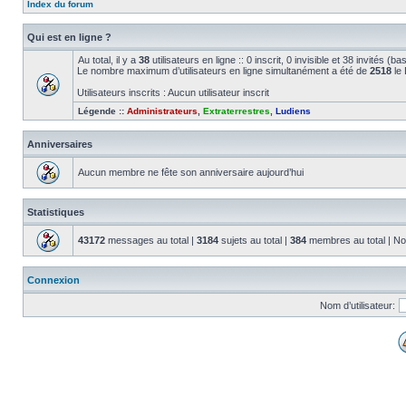
Index du forum
Qui est en ligne ?
Au total, il y a
38
utilisateurs en ligne :: 0 inscrit, 0 invisible et 38 invités (
Le nombre maximum d’utilisateurs en ligne simultanément a été de
2518
le 
Utilisateurs inscrits : Aucun utilisateur inscrit
Légende ::
Administrateurs
,
Extraterrestres
,
Ludiens
Anniversaires
Aucun membre ne fête son anniversaire aujourd’hui
Statistiques
43172
messages au total |
3184
sujets au total |
384
membres au total | No
Connexion
Nom d’utilisateur: