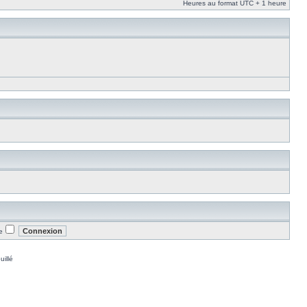
Heures au format UTC + 1 heure
e
uillé