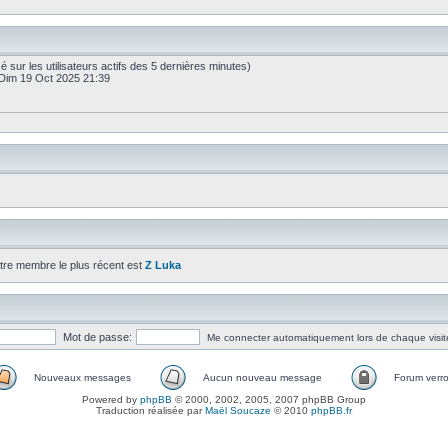
basé sur les utilisateurs actifs des 5 dernières minutes)
Dim 19 Oct 2025 21:39
tre membre le plus récent est
Z Luka
Mot de passe:
Me connecter automatiquement lors de chaque visit
Nouveaux messages
Aucun nouveau message
Forum verro
Powered by
phpBB
© 2000, 2002, 2005, 2007 phpBB Group
Traduction réalisée par
Maël Soucaze
© 2010
phpBB.fr