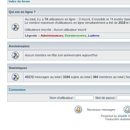
Index du forum
Qui est en ligne ?
Au total, il y a
74
utilisateurs en ligne :: 0 inscrit, 0 invisible et 74 invités (
Le nombre maximum d’utilisateurs en ligne simultanément a été de
2518
le 
Utilisateurs inscrits : Aucun utilisateur inscrit
Légende ::
Administrateurs
,
Extraterrestres
,
Ludiens
Anniversaires
Aucun membre ne fête son anniversaire aujourd’hui
Statistiques
43172
messages au total |
3184
sujets au total |
384
membres au total | No
Connexion
Nom d’utilisateur:
Mot de passe:
Nouveaux messages
Powered by
phpBB
©
Traduction réalisé