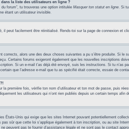
ans la liste des utilisateurs en ligne ?
 du forum”, tu trouveras une option intitulée
Masquer ton statut en ligne
. Si t
étant un utilisateur invisible.
il peut facilement être réinitialisé. Rends-toi sur la page de connexion et cl
ont corrects, alors une des deux choses suivantes a pu s’être produite. Si le
s reçu. Certains forums exigeront également que les nouvelles inscriptions doiv
scription. Si un e-mail t’as déjà été envoyé, suis les instructions. Si tu n’as p
certain que l’adresse e-mail que tu as spécifié était correcte, essaie de conta
?!
our la première fois, vérifie ton nom d’utilisateur et ton mot de passe, puis rée
ment les utilisateurs qui n’ont rien publiés depuis un certain temps afin de ré
des États-Unis qui exige que les sites Internet pouvant potentiellement colle
 pas sûr que cette loi s’applique également à ton inscription, ou au site Intern
ne peuvent pas te fournir d’assistance légale et ne sont pas le contact appr