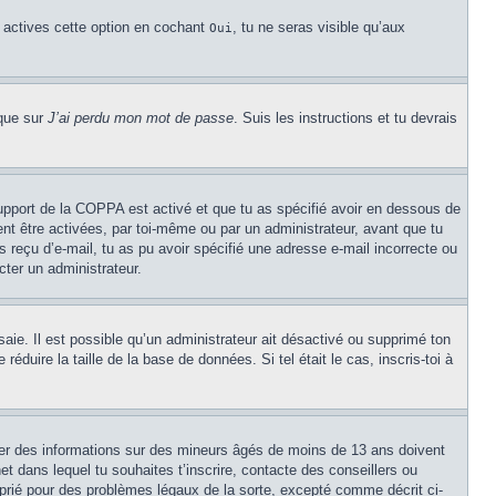
u actives cette option en cochant
, tu ne seras visible qu’aux
Oui
ique sur
J’ai perdu mon mot de passe
. Suis les instructions et tu devrais
 support de la COPPA est activé et que tu as spécifié avoir en dessous de
ent être activées, par toi-même ou par un administrateur, avant que tu
as reçu d’e-mail, tu as pu avoir spécifié une adresse e-mail incorrecte ou
cter un administrateur.
ssaie. Il est possible qu’un administrateur ait désactivé ou supprimé ton
duire la taille de la base de données. Si tel était le cas, inscris-toi à
cter des informations sur des mineurs âgés de moins de 13 ans doivent
et dans lequel tu souhaites t’inscrire, contacte des conseillers ou
oprié pour des problèmes légaux de la sorte, excepté comme décrit ci-