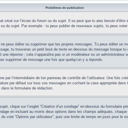
Problèmes de publication
 situé sur l’écran du forum ou du sujet. Il se peut que tu aies besoin d’être 
 ou du sujet. Par exemple : tu peux publier de nouveaux sujets, tu peux voter
 ne peux éditer ou supprimer que tes propres messages. Tu peux éditer un me
sage, tu trouveras un petit bout de texte en dessous du message lorsque tu r
ué une réponse ; cela n’apparaîtra pas si un modérateur ou un administrateur a
 pas supprimer de message une fois que quelqu’un y a répondu.
e par l’intermédiaire de ton panneau de contrôle de l’utilisateur. Une fois cr
ature par défaut sur tous vos messages en cochant la case appropriée dans ton 
 dans le formulaire de rédaction.
et, clique sur l’onglet “Création d’un sondage” en-dessous du formulaire princ
sondage en incluant au moins deux options dans les champs adéquats, chaque 
 du vote “Options par utilisateur”, puis une limite de temps en jours pour le so