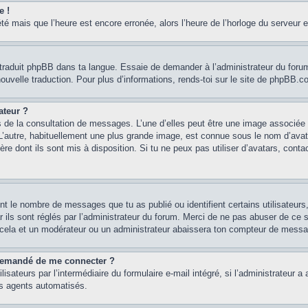
e !
été mais que l’heure est encore erronée, alors l’heure de l’horloge du serveur e
 traduit phpBB dans ta langue. Essaie de demander à l’administrateur du forum s
e nouvelle traduction. Pour plus d’informations, rends-toi sur le site de phpBB.
ateur ?
s de la consultation de messages. L’une d’elles peut être une image associée 
 L’autre, habituellement une plus grande image, est connue sous le nom d’avat
ère dont ils sont mis à disposition. Si tu ne peux pas utiliser d’avatars, conta
ent le nombre de messages que tu as publié ou identifient certains utilisateur
r ils sont réglés par l’administrateur du forum. Merci de ne pas abuser de c
 cela et un modérateur ou un administrateur abaissera ton compteur de mess
st demandé de me connecter ?
isateurs par l’intermédiaire du formulaire e-mail intégré, si l’administrateur a 
es agents automatisés.