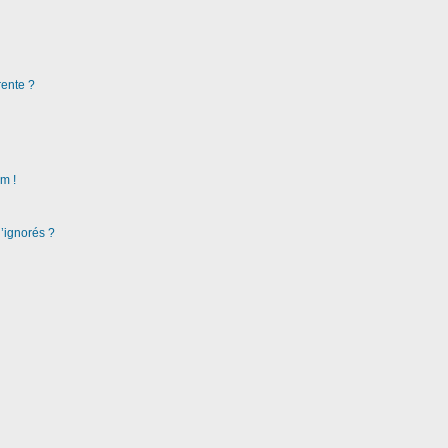
rente ?
m !
d’ignorés ?