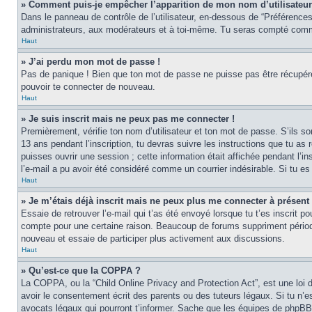
» Comment puis-je empêcher l’apparition de mon nom d’utilisateur d
Dans le panneau de contrôle de l’utilisateur, en-dessous de “Préférences
administrateurs, aux modérateurs et à toi-même. Tu seras compté comme 
Haut
» J’ai perdu mon mot de passe !
Pas de panique ! Bien que ton mot de passe ne puisse pas être récupéré, 
pouvoir te connecter de nouveau.
Haut
» Je suis inscrit mais ne peux pas me connecter !
Premièrement, vérifie ton nom d’utilisateur et ton mot de passe. S’ils s
13 ans pendant l’inscription, tu devras suivre les instructions que tu a
puisses ouvrir une session ; cette information était affichée pendant l’in
l’e-mail a pu avoir été considéré comme un courrier indésirable. Si tu es 
Haut
» Je m’étais déjà inscrit mais ne peux plus me connecter à présent 
Essaie de retrouver l’e-mail qui t’as été envoyé lorsque tu t’es inscrit p
compte pour une certaine raison. Beaucoup de forums suppriment périodique
nouveau et essaie de participer plus activement aux discussions.
Haut
» Qu’est-ce que la COPPA ?
La COPPA, ou la “Child Online Privacy and Protection Act”, est une loi 
avoir le consentement écrit des parents ou des tuteurs légaux. Si tu n’es
avocats légaux qui pourront t’informer. Sache que les équipes de phpBB 